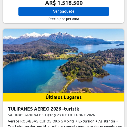
AR$ 1.518.500
Ver
paquete
Precio por persona
Últimos Lugares
TULIPANES AEREO 2026 -turistk
SALIDAS GRUPALES 10,16 y 23 DE OCTUBRE 2026
Aereos ROS/BSAS CUPOS OK x 5 y 6 nts + Excursion + Asistencia +
Traslados en destino *La tarifa se congela única y exclusivamente con