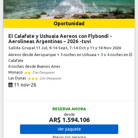
Oportunidad
El Calafate y Ushuaia Aereos con Flybondi -
Aerolineas Argentinas – 2026 -tuvi
Salida Grupal 11 Jul, 9-16 Sept, 7-14 Oct y 11 y 18 Nov 2026
Aéreos desde Aeroparque + 3 noches en Ushuaia + 3 o 4 noches en El
Calafate
6 noches
desde Buenos Aires
Monaco
Con Desayuno
Las Dunas
Con Desayuno
11 nov-26
RESERVA AHORA
desde
AR$ 1.594.106
Ver
paquete
Precio por persona