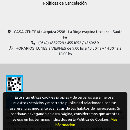
Políticas de Cancelación
CASA CENTRAL: Urquiza 2598​ - La Rioja esquina Urquiza - Santa
Fe
(0342) 4552729 / 4551852 / 4560639
HORARIOS: LUNES a VIERNES de 9:00 hs a 13:30 hs y 14:30 hs a
18:00 hs
Este sitio utiliza cookies propias y de terceros para mejorar
nuestros servicios y mostrarte publicidad relacionada con tus
Boton de arrepentimiento
preferencias mediante el análisis de tus hábitos de navegación. Si
Podés cancelar tus compras* realizadas de forma online o telefonica
continúas navegando en esta página, consideramos que aceptas
dentro de un plazo máximo de 10 días desde la fecha que realizaste la
su uso en los términos indicados en la Política de Cookies.
Más
compra. (Disp.954/2025)
información
*Según decreto 809/2024 las tarifas aéreas se rigen por política tarifaria de la