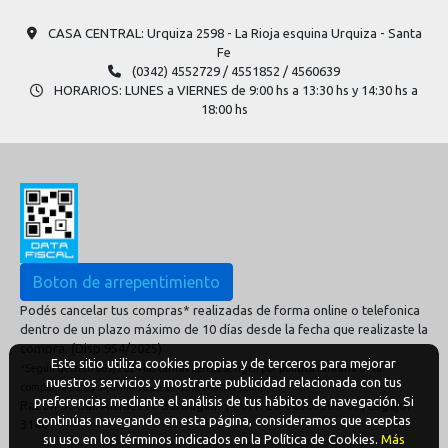
CASA CENTRAL: Urquiza 2598​ - La Rioja esquina Urquiza - Santa
Fe
(0342) 4552729 / 4551852 / 4560639
HORARIOS: LUNES a VIERNES de 9:00 hs a 13:30 hs y 14:30 hs a
18:00 hs
Boton de arrepentimiento
Podés cancelar tus compras* realizadas de forma online o telefonica
dentro de un plazo máximo de 10 días desde la fecha que realizaste la
compra. (Disp.954/2025)
Este sitio utiliza cookies propias y de terceros para mejorar
*Según decreto 809/2024 las tarifas aéreas se rigen por política tarifaria de la
nuestros servicios y mostrarte publicidad relacionada con tus
compañía aérea informada antes de la contratación
preferencias mediante el análisis de tus hábitos de navegación. Si
Razón Social: Alcides H. Barbaglia? | CUIT: 20-06309563-0? | Legajo:
continúas navegando en esta página, consideramos que aceptas
3140
su uso en los términos indicados en la Política de Cookies.
Más