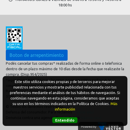
18:00 hs
Boton de arrepentimiento
Podés cancelar tus compras* realizadas de forma online o telefonica
dentro de un plazo máximo de 10 días desde la fecha que realizaste la
compra. (Disp.954/2025)
*Según decreto 809/2024 las tarifas aéreas se rigen por política tarifaria de la
Este sitio utiliza cookies propias y de terceros para mejorar
compañía aérea informada antes de la contratación
nuestros servicios y mostrarte publicidad relacionada con tus
Razón Social: Alcides H. Barbaglia? | CUIT: 20-06309563-0? | Legajo:
preferencias mediante el análisis de tus hábitos de navegación. Si
3140
continúas navegando en esta página, consideramos que aceptas
su uso en los términos indicados en la Política de Cookies.
Más
© Todos los derechos reservados
información
Defensa del consumidor. Para reclamos
ingrese aquí
Denuncia contra una agencia. Para reclamos
ingrese aquí
Entendido