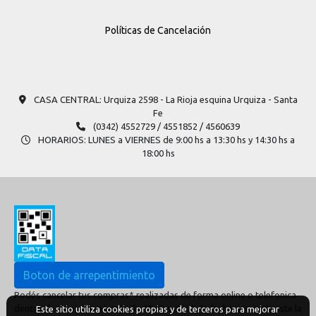
Políticas de Cancelación
CASA CENTRAL: Urquiza 2598​ - La Rioja esquina Urquiza - Santa
Fe
(0342) 4552729 / 4551852 / 4560639
HORARIOS: LUNES a VIERNES de 9:00 hs a 13:30 hs y 14:30 hs a
18:00 hs
Boton de arrepentimiento
Podés cancelar tus compras* realizadas de forma online o telefonica
dentro de un plazo máximo de 10 días desde la fecha que realizaste la
Este sitio utiliza cookies propias y de terceros para mejorar