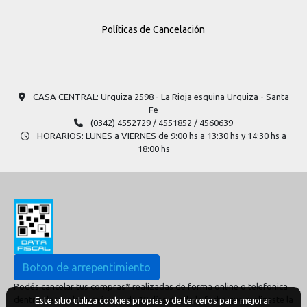
Políticas de Cancelación
CASA CENTRAL: Urquiza 2598​ - La Rioja esquina Urquiza - Santa
Fe
(0342) 4552729 / 4551852 / 4560639
HORARIOS: LUNES a VIERNES de 9:00 hs a 13:30 hs y 14:30 hs a
18:00 hs
Boton de arrepentimiento
Podés cancelar tus compras* realizadas de forma online o telefonica
dentro de un plazo máximo de 10 días desde la fecha que realizaste la
Este sitio utiliza cookies propias y de terceros para mejorar