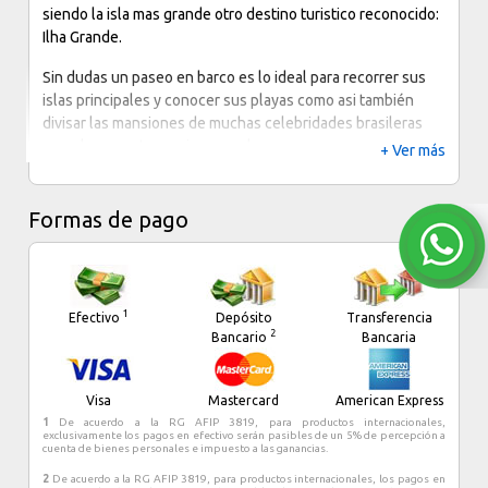
directo. Como servicio de pago, los huéspedes pueden
siendo la isla mas grande otro destino turistico reconocido:
utilizar el acceso a Internet alámbrico de alta velocidad en
Ilha Grande.
las habitación. Los baños disponen de bañeras y duchas
independientes, espejo de maquillaje o afeitado y secador
Sin dudas un paseo en barco es lo ideal para recorrer sus
de pelo. Las habitaciones también cuentan con agua
islas principales y conocer sus playas como asi también
mineral gratuita. Además, se ofrece servicio de limpieza
divisar las mansiones de muchas celebridades brasileras
todos los días y los huéspedes pueden solicitar plancha y
que elegen este paraiso para descansar.
+ Ver más
tabla de planchar.
Angra dos Reis tiene varios hoteles resort sobre la playa
con diferentes perfiles para cada tipo de turista.
Formas de pago
1
Efectivo
Depósito
Transferencia
2
Bancario
Bancaria
Visa
Mastercard
American Express
1
De acuerdo a la RG AFIP 3819, para productos internacionales,
exclusivamente los pagos en efectivo serán pasibles de un 5% de percepción a
cuenta de bienes personales e impuesto a las ganancias.
2
De acuerdo a la RG AFIP 3819, para productos internacionales, los pagos en