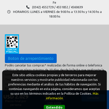
Fe
(0342) 4552729 / 4551852 / 4560639
HORARIOS: LUNES a VIERNES de 9:00 hs a 13:30 hs y 14:30 hs a
18:00 hs
Boton de arrepentimiento
Podés cancelar tus compras* realizadas de forma online o telefonica
dentro de un plazo máximo de 10 días desde la fecha que realizaste la
compra. (Disp.954/2025)
Este sitio utiliza cookies propias y de terceros para mejorar
nuestros servicios y mostrarte publicidad relacionada con tus
*Según decreto 809/2024 las tarifas aéreas se rigen por política tarifaria de la
preferencias mediante el análisis de tus hábitos de navegación. Si
compañía aérea informada antes de la contratación
Razón Social: Alcides H. Barbaglia? | CUIT: 20-06309563-0? | Legajo:
continúas navegando en esta página, consideramos que aceptas
3140
su uso en los términos indicados en la Política de Cookies.
Más
USD 2.029
Total 2 adultos
información
Consultar
en Hab. Doble
Precio final por
© Todos los derechos reservados
USD 4.058
persona
Defensa del consumidor. Para reclamos
ingrese aquí
Entendido