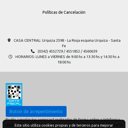
Políticas de Cancelación
CASA CENTRAL: Urquiza 2598​ - La Rioja esquina Urquiza - Santa
Fe
(0342) 4552729 / 4551852 / 4560639
HORARIOS: LUNES a VIERNES de 9:00 hs a 13:30 hs y 14:30 hs a
18:00 hs
Boton de arrepentimiento
Podés cancelar tus compras* realizadas de forma online o telefonica
dentro de un plazo máximo de 10 días desde la fecha que realizaste la
Este sitio utiliza cookies propias y de terceros para mejorar