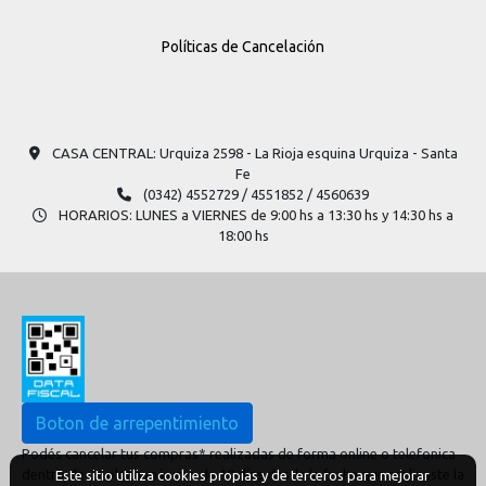
Políticas de Cancelación
CASA CENTRAL: Urquiza 2598​ - La Rioja esquina Urquiza - Santa
Fe
(0342) 4552729 / 4551852 / 4560639
HORARIOS: LUNES a VIERNES de 9:00 hs a 13:30 hs y 14:30 hs a
18:00 hs
Boton de arrepentimiento
Podés cancelar tus compras* realizadas de forma online o telefonica
dentro de un plazo máximo de 10 días desde la fecha que realizaste la
Este sitio utiliza cookies propias y de terceros para mejorar