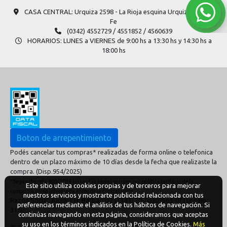
CASA CENTRAL: Urquiza 2598​ - La Rioja esquina Urquiza - Santa
Fe
(0342) 4552729 / 4551852 / 4560639
HORARIOS: LUNES a VIERNES de 9:00 hs a 13:30 hs y 14:30 hs a
18:00 hs
Boton de arrepentimiento
Podés cancelar tus compras* realizadas de forma online o telefonica
dentro de un plazo máximo de 10 días desde la fecha que realizaste la
compra. (Disp.954/2025)
*Según decreto 809/2024 las tarifas aéreas se rigen por política tarifaria de la
Este sitio utiliza cookies propias y de terceros para mejorar
compañía aérea informada antes de la contratación
nuestros servicios y mostrarte publicidad relacionada con tus
Razón Social: Alcides H. Barbaglia? | CUIT: 20-06309563-0? | Legajo:
preferencias mediante el análisis de tus hábitos de navegación. Si
3140
continúas navegando en esta página, consideramos que aceptas
su uso en los términos indicados en la Política de Cookies.
Más