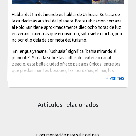
Hablar del fin del mundo es hablar de Ushuaia. Se trata de
la ciudad más austral del planeta. Por su ubicación cercana
al Polo Sur, tiene aproximadamente dieciocho horas de luz
en verano, mientras que en invierno, sólo siete u ocho, pero
no por ello deja de ser meta del turismo.
En lengua yámana, “Ushuaia” significa "bahía mirando al
poniente". Situada sobre las orillas del extenso canal
Beagle, esta bella ciudad ofrece paisajes únicos, entre los
que predominan los bosques, las montañas, el mar, los
glaciares y el viento. La ciudad se encuentra rodeada al
+ Ver más
oeste por el monte Martial y al este por los montes Olivia y
Cinco Hermanos. El ingenio de sus habitantes ha sabido
adaptarse a su caprichosa geografía. Las modernas
construcciones y edificios característicos de estas
Artículos relacionados
latitudes desarrollan una ciudad sumamente pintoresca y
colorida a los ojos de sus visitantes.