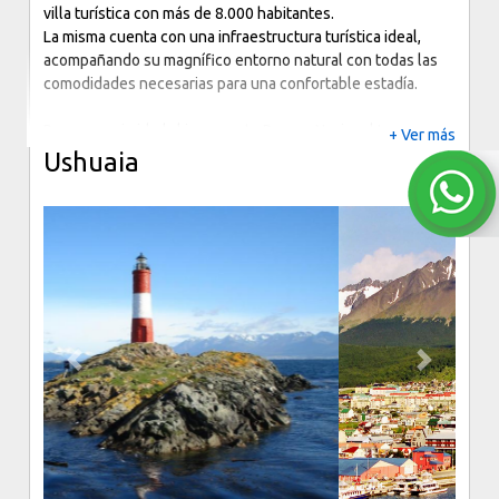
Al pie del cerro Calafate y asentada en la Bahia Redonda
sobre la margen sur del Lago Argentino, se encuentra esta
villa turística con más de 8.000 habitantes.
La misma cuenta con una infraestructura turística ideal,
acompañando su magnífico entorno natural con todas las
comodidades necesarias para una confortable estadía.
Por su proximidad al imponente Parque Nacional Los
+ Ver más
Glaciares, a 80 kilómetros, se la conoce como la Capital
Ushuaia
Nacional de los Glaciares.
Es la ciudad mas cercana para visitar el Parque Nacional los
Glaciares y su famoso Glaciar Perito Moreno, declarados
Patrimonio Natural de la Humanidad por la UNESCO.
Previous
Next