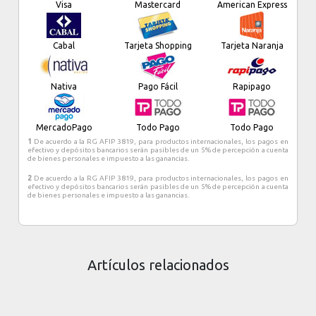
Visa
Mastercard
American Express
Cabal
Tarjeta Shopping
Tarjeta Naranja
Nativa
Pago Fácil
Rapipago
MercadoPago
Todo Pago
Todo Pago
1
De acuerdo a la RG AFIP 3819, para productos internacionales, los pagos en
efectivo y depósitos bancarios serán pasibles de un 5% de percepción a cuenta
de bienes personales e impuesto a las ganancias.
2
De acuerdo a la RG AFIP 3819, para productos internacionales, los pagos en
efectivo y depósitos bancarios serán pasibles de un 5% de percepción a cuenta
de bienes personales e impuesto a las ganancias.
Artículos relacionados