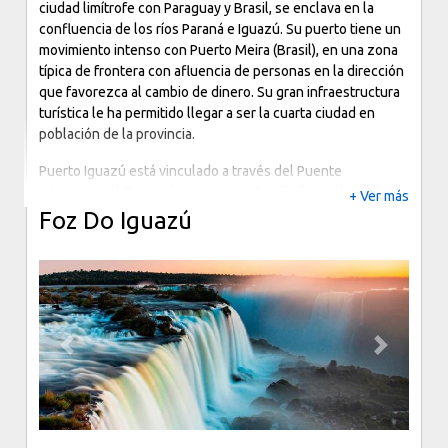
ciudad limítrofe con Paraguay y Brasil, se enclava en la
confluencia de los ríos Paraná e Iguazú. Su puerto tiene un
movimiento intenso con Puerto Meira (Brasil), en una zona
típica de frontera con afluencia de personas en la dirección
que favorezca al cambio de dinero. Su gran infraestructura
turística le ha permitido llegar a ser la cuarta ciudad en
población de la provincia.
Puerto Iguazú está vinculado a través del Puente
Internacional Tancredo Neves con Brasil y la Ciudad del
+ Ver más
Este en la República del Paraguay.
Foz Do Iguazú
Concentra una importante red de servicios turísticos a
escala internacional y desde ella se pueden realizar
diferentes excursiones y visitas al Parque Nacional Iguazú y
a las Cataratas, que consideradas como una de las siete
maravillas del mundo por su grandeza natural y su
Previous
Next
maravillosa vegetación, dejan extasiado a quien tiene la
posibilidad de contactarse con ellas.
El aeropuerto internacional de Iguazú que se encuentra a
17 km. y el surgimiento de nuevos barrios, le dan una