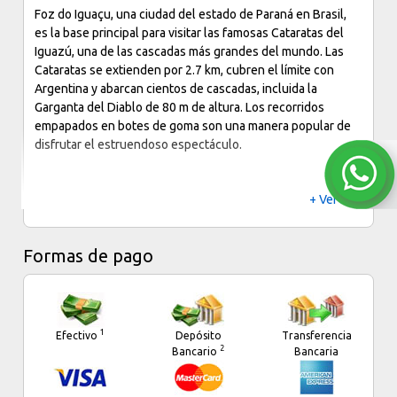
fisonomía especial a la localidad.
Foz do Iguaçu, una ciudad del estado de Paraná en Brasil,
es la base principal para visitar las famosas Cataratas del
Conforma un balcón natural que mira a Brasil por sobre el
Iguazú, una de las cascadas más grandes del mundo. Las
río Iguazú inferior y al Paraguay a través del Alto Paraná, la
Cataratas se extienden por 2.7 km, cubren el límite con
vista es especialmente interesante desde el mirador en
Argentina y abarcan cientos de cascadas, incluida la
que se halla el Hito Argentino (paseo obligado en esta
Garganta del Diablo de 80 m de altura. Los recorridos
ciudad) en el encuentro de los ríos Iguazú y Paraná.
empapados en botes de goma son una manera popular de
disfrutar el estruendoso espectáculo.
Hay variada oferta hotelera, casino, restaurantes, camping,
confiterías y servicios completos para el viajero y el
automovilista.
+ Ver más
Formas de pago
1
Efectivo
Depósito
Transferencia
2
Bancario
Bancaria