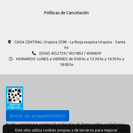
Políticas de Cancelación
CASA CENTRAL: Urquiza 2598​ - La Rioja esquina Urquiza - Santa
Fe
(0342) 4552729 / 4551852 / 4560639
HORARIOS: LUNES a VIERNES de 9:00 hs a 13:30 hs y 14:30 hs a
18:00 hs
Boton de arrepentimiento
Podés cancelar tus compras* realizadas de forma online o telefonica
dentro de un plazo máximo de 10 días desde la fecha que realizaste la
Este sitio utiliza cookies propias y de terceros para mejorar