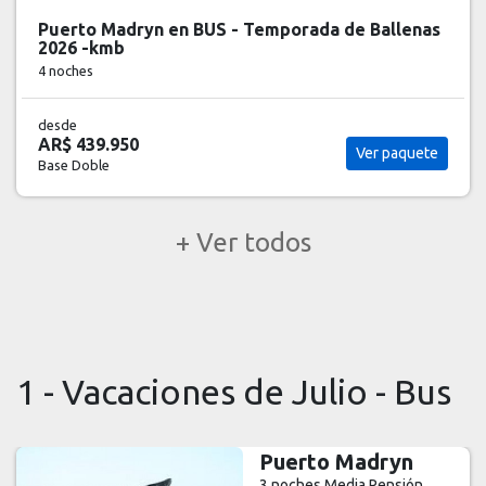
Puerto Madryn en BUS - vacaciones de Invierno
2026 -see
3 noches
desde
AR$ 468.000
Ver paquete
Base Doble
+ Ver todos
1 - Vacaciones de Julio - Bus
Salta
6 noches
Media Pensión