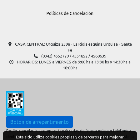
Políticas de Cancelación
CASA CENTRAL: Urquiza 2598​ - La Rioja esquina Urquiza - Santa
Fe
(0342) 4552729 / 4551852 / 4560639
HORARIOS: LUNES a VIERNES de 9:00 hs a 13:30 hs y 14:30 hs a
18:00 hs
Boton de arrepentimiento
Podés cancelar tus compras* realizadas de forma online o telefonica
dentro de un plazo máximo de 10 días desde la fecha que realizaste la
Este sitio utiliza cookies propias y de terceros para mejorar